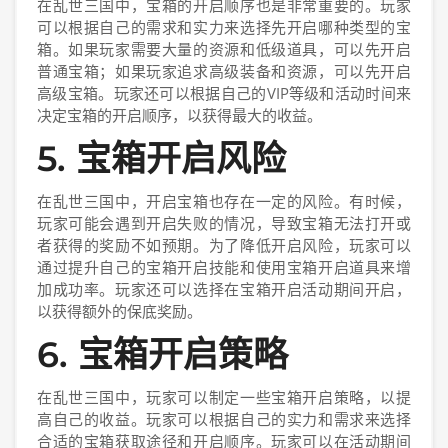
在乱世三国中，宝箱的开启顺序也是非常重要的。玩家
可以根据自己的需求和实力来选择先开启哪种类型的宝
箱。如果玩家需要大量的资源和低级道具，可以先开启
普通宝箱；如果玩家追求高级装备和资源，可以先开启
高级宝箱。玩家还可以根据自己的VIP等级和活动时间来
决定宝箱的开启顺序，以获得最大的收益。
5. 宝箱开启风险
在乱世三国中，开启宝箱也存在一定的风险。有时候，
玩家可能会遇到开启失败的情况，导致宝箱无法打开或
者获得的奖励不如预期。为了降低开启风险，玩家可以
通过提升自己的宝箱开启技能和使用宝箱开启道具来增
加成功率。玩家还可以选择在宝箱开启活动期间开启，
以获得额外的保底奖励。
6. 宝箱开启策略
在乱世三国中，玩家可以制定一些宝箱开启策略，以提
高自己的收益。玩家可以根据自己的实力和需求来选择
合适的宝箱获取途径和开启顺序。玩家可以在活动期间