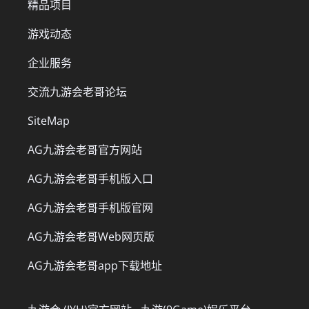
精品项目
游戏动态
企业服务
交流九游会老哥论坛
SiteMap
AG九游会老哥官方网站
AG九游会老哥手机版入口
AG九游会老哥手机版官网
AG九游会老哥Web网页版
AG九游会老哥app下载地址